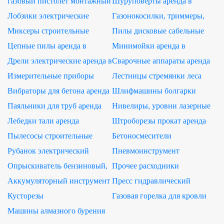
газовый пистолет монтажный
Шуруповерты аренда в
HYBEST GSR40A аренда
Ростове-на-Дону
Лобзики электрические
Газонокосилки, триммеры,
аренда в Ростове-на-Дону
аэратор-скарификатор аренда
Миксеры строительные
Пилы дисковые сабельные
аренда в Ростове-на-Дону
аренда
Цепные пилы аренда в
Минимойки аренда в
Ростове-на-Дону
Ростове-на-Дону
Дрели электрические аренда в
Сварочные аппараты аренда
Ростове-на-Дону
Измерительные приборы
Лестницы стремянки леса
аренда
аренда
Вибраторы для бетона аренда
Шлифмашины болгарки
аренда
Паяльники для труб аренда
Нивелиры, уровни лазерные
аренда
Лебедки тали аренда
Штроборезы прокат аренда
Пылесосы строительные
Бетоносмесители
аренда
Рубанок электрический
Пневмоинструмент
аренда
Опрыскиватель бензиновый,
Прочее расходники
аккумуляторный аренда
сопутствующие товары
Аккумуляторный инструмент
Пресс гидравлический
аренда
аренда
механический ручной аренда
Кусторезы
Газовая горелка для кровли
аренда
Машины алмазного бурения