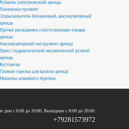
Рубанок электрический аренда
Пневмоинструмент
Опрыскиватель бензиновый, аккумуляторный
аренда
Прочее расходники сопутствующие товары
аренда
Аккумуляторный инструмент аренда
Пресс гидравлический механический ручной
аренда
Кусторезы
Газовая горелка для кровли аренда
Машины алмазного бурения
е дни c 8:00 до 20:00. Выходные c 8:00 до 20:00:
+79281573972