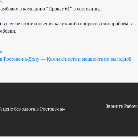
е.
рамбовку в компанию "Прокат 61" в состоянии,
ей в случае возникновения каких-либо вопросов или проблем в
мбовки.
и.
 в Ростове-на-Дону — Компактность и мощность по выгодной
Звоните Рабочи
цене без залога в Ростове-на-