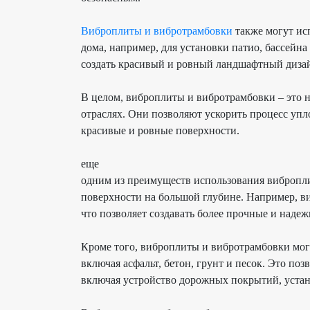
Виброплиты
и
вибротрамбовки
также могут ис
дома, например, для установки патио, бассейн
создать красивый и ровный ландшафтный диза
В целом,
виброплиты
и
вибротрамбовки
– это 
отраслях. Они позволяют ускорить процесс упл
красивые и ровные поверхности.
еще
одним из преимуществ использования
вибропл
поверхности на большой глубине. Например,
в
что позволяет создавать более прочные и надеж
Кроме того,
виброплиты
и
вибротрамбовки
мог
включая асфальт, бетон, грунт и песок. Это по
включая устройство дорожных покрытий, устано